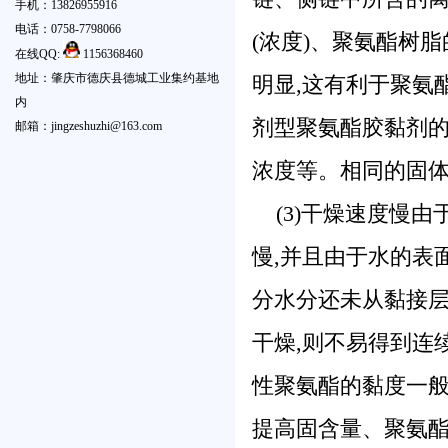
手机：13826955916
电话：0758-7798066
(浓度)、聚氨酯树
在线QQ:
1156368460
地址：肇庆市德庆县德城工业集约基地
明显,这有利于聚氨
内
剂型聚氨酯胶黏剂
邮箱：jingzeshuzhi@163.com
浓度等。相同的固体
(3)干燥速度慢
慢,并且由于水的表
分水分还未从黏接层
干燥,则不易得到连
性聚氨酯的黏度一
提高固含量、聚氨