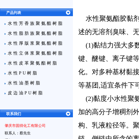
产品列表
水性聚氨酯
胶黏
水性芳香族聚氨酯树脂
述的无溶剂臭味、无
水性脂肪族聚氨酯树脂
水性厚版浆聚氨酯树脂
(1)黏结力强大
水性立体浆聚氨酯树脂
键、醚键、离子键等
水性皮革聚氨酯树脂
化。对多种基材黏
水性PU树脂
水性油墨树脂
等基团,适宜条件下
皮边油PU树脂
(2)黏度小水性
加的高分子增稠剂外
联系我们
构、乳液粒径等。聚
肇庆市固得化工有限公司
联系人：蔡先生
链、侧链中所含的离