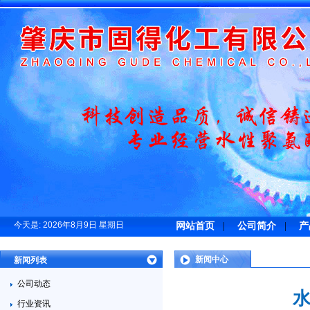
今天是:
2026年8月9日 星期日
网站首页
|
公司简介
|
产
新闻中心
新闻列表
公司动态
行业资讯