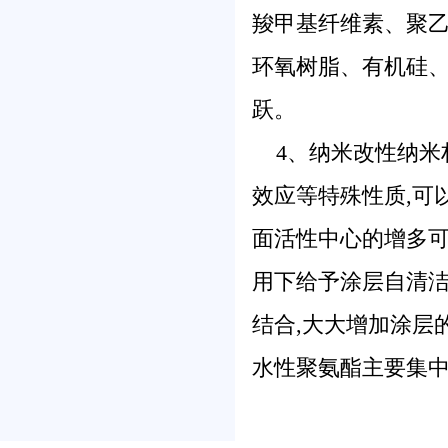
羧甲基纤维素、聚
环氧树脂、有机硅
跃。
4、纳米改性纳
效应等特殊性质,可
面活性中心的增多可
用下给予涂层自清洁
结合,大大增加涂层
水性聚氨酯主要集中