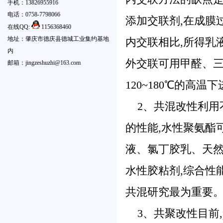
手机：13826955916
电话：0758-7798066
添加交联剂,在成膜
在线QQ:
1156368460
地址：肇庆市德庆县德城工业集约基地
内交联相比,所得乳
内
外交联可用甲醛、三
邮箱：jingzeshuzhi@163.com
120~180℃的高
2、共混改性利用
的性能,水性聚氨酯
液、氯丁胶乳、天然
水性胶粘剂,综合性
共混研究最为重要
3、共聚改性目前