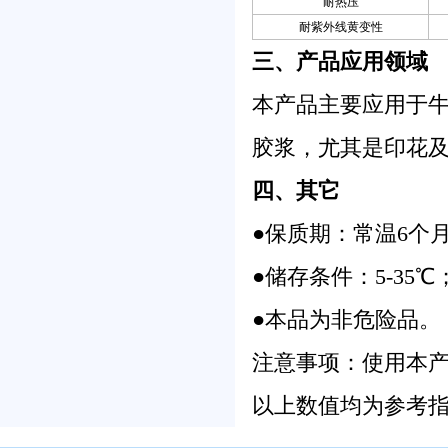
耐热压
耐紫外线黄变性
三、产品应用领域
本产品主要应用于
胶浆，尤其是印花
四、其它
●保质期：常温6个
●储存条件：5-35℃
●本品为非危险品。
注意事项：使用本
以上数值均为参考